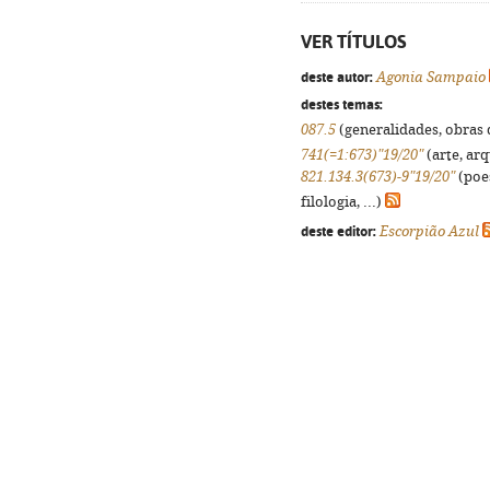
VER TÍTULOS
deste autor:
Agonia Sampaio
destes temas:
087.5
(generalidades, obras d
741(=1:673)"19/20"
(arte, arq
821.134.3(673)-9"19/20"
(poes
filologia, ...)
deste editor:
Escorpião Azul