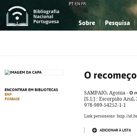
PT
EN
FR
Sobre
Pesquisa
Sobre a Bibliografia Nacional
Simples
Conhecimento, Informação...
Conhecimento, Informação...
Combinada
A
Ciências sociais...
Ciências sociais...
Arte, desporto...
Arte, desporto...
O recomeço 
ENCONTRAR EM BIBLIOTECAS
O r
SAMPAIO, Agonia -
BNP
[S.l.] : Escorpião Azul, 
PORBASE
978-989-54252-1-1
Link persistente: http://id
ADICIONAR À LISTA