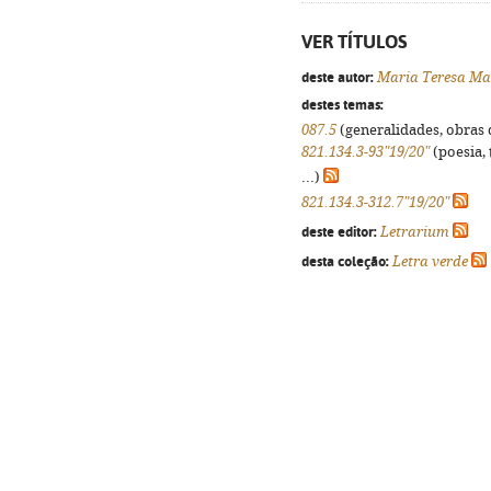
VER TÍTULOS
deste autor:
Maria Teresa Ma
destes temas:
087.5
(generalidades, obras d
821.134.3-93"19/20"
(poesia, 
...)
821.134.3-312.7"19/20"
deste editor:
Letrarium
desta coleção:
Letra verde