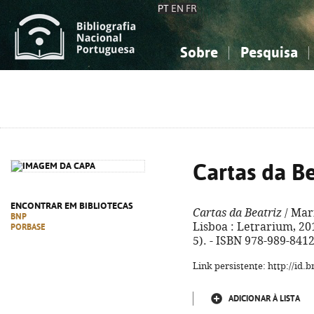
PT
EN
FR
Sobre
Pesquisa
Sobre a Bibliografia Nacional
Simples
Conhecimento, Informação...
Conhecimento, Informação...
Combinada
A
Ciências sociais...
Ciências sociais...
Arte, desporto...
Arte, desporto...
Cartas da Be
ENCONTRAR EM BIBLIOTECAS
Cartas da Beatriz
/ Mari
BNP
Lisboa : Letrarium, 2018
PORBASE
5). - ISBN 978-989-841
Link persistente: http://id
ADICIONAR À LISTA