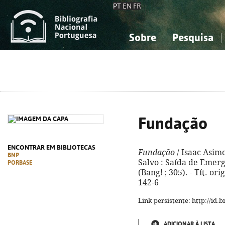
PT
EN
FR
Sobre
Pesquisa
Sobre a Bibliografia Nacional
Simples
Conhecimento, Informação...
Conhecimento, Informação...
Combinada
A
Ciências sociais...
Ciências sociais...
Arte, desporto...
Arte, desporto...
Fundação
ENCONTRAR EM BIBLIOTECAS
Fundação
/ Isaac Asimov
BNP
Salvo : Saída de Emergên
PORBASE
(Bang! ; 305). - Tít. or
142-6
Link persistente: http://id
ADICIONAR À LISTA