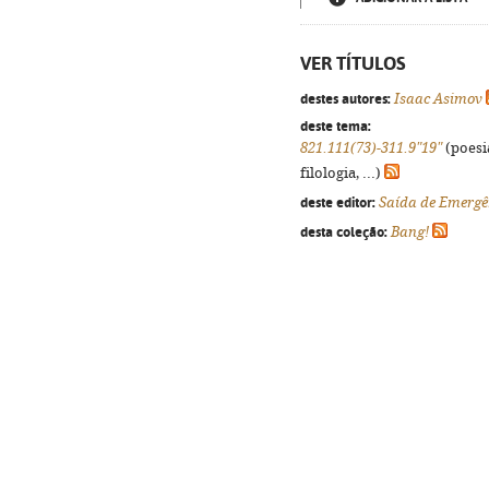
VER TÍTULOS
destes autores:
Isaac Asimov
deste tema:
821.111(73)-311.9"19"
(poesi
filologia, ...)
deste editor:
Saída de Emergê
desta coleção:
Bang!