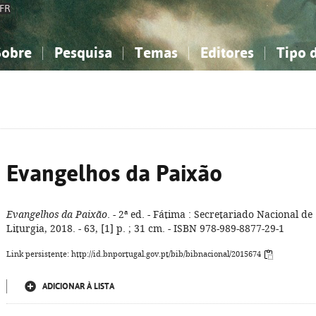
FR
Sobre
Pesquisa
Temas
Editores
Tipo 
obre a Bibliografia Nacional
imples
onhecimento, Informação...
onhecimento, Informação...
Combinada
A minha lista
Como utilizar
Filosofia, psicologia...
Filosofia, psicologia...
Perguntas frequente
iências sociais...
iências sociais...
Ciências exatas e naturais...
Ciências exatas e naturais...
rte, desporto...
rte, desporto...
Literatura, linguística...
Literatura, linguística...
Evangelhos da Paixão
Evangelhos da Paixão
. - 2ª ed. - Fátima : Secretariado Nacional de
Liturgia, 2018. - 63, [1] p. ; 31 cm. - ISBN 978-989-8877-29-1
Link persistente: http://id.bnportugal.gov.pt/bib/bibnacional/2015674
ADICIONAR À LISTA