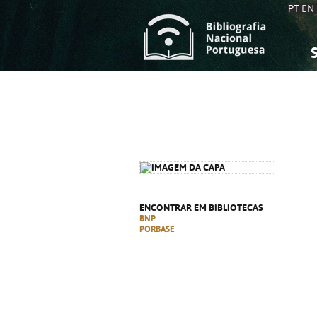
PT
EN
S
S
C
C
C
C
A
A
ENCONTRAR EM BIBLIOTECAS
BNP
PORBASE