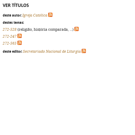
VER TÍTULOS
deste autor:
Igreja Católica
destes temas:
272-528
(religião, história comparada, ...)
272-247
272-565
deste editor:
Secretariado Nacional de Liturgia