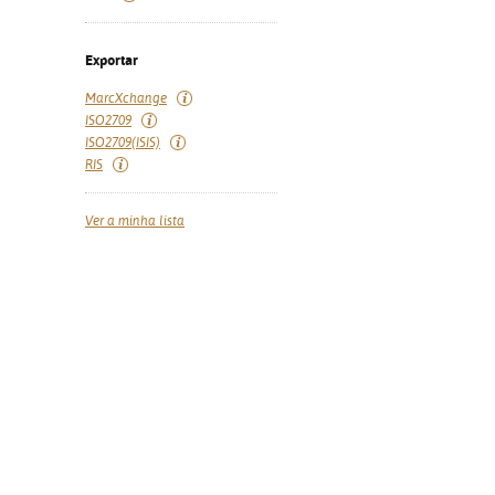
Exportar
MarcXchange
ISO2709
ISO2709(ISIS)
RIS
Ver a minha lista