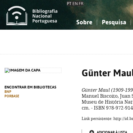
PT
EN
FR
Sobre
Pesquisa
Sobre a Bibliografia Nacional
Simples
Conhecimento, Informação...
Conhecimento, Informação...
Combinada
A
Ciências sociais...
Ciências sociais...
Arte, desporto...
Arte, desporto...
Günter Maul
ENCONTRAR EM BIBLIOTECAS
Günter Maul (1909-199
BNP
Manuel Biscoito, Juan S
PORBASE
Museu de História Natur
cm. - ISBN 978-972-914
Link persistente: http://id
ADICIONAR À LISTA