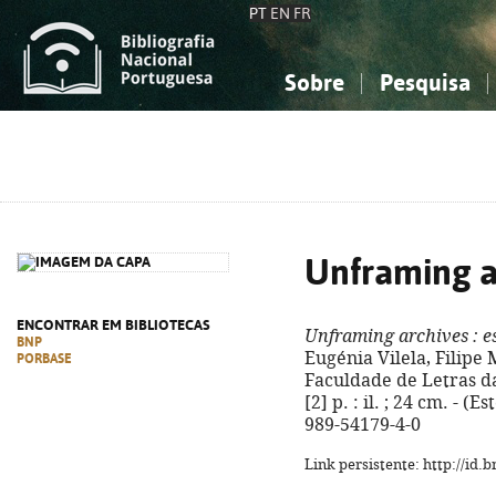
PT
EN
FR
Sobre
Pesquisa
Sobre a Bibliografia Nacional
Simples
Conhecimento, Informação...
Conhecimento, Informação...
Combinada
A
Ciências sociais...
Ciências sociais...
Arte, desporto...
Arte, desporto...
Unframing a
ENCONTRAR EM BIBLIOTECAS
Unframing archives
: e
BNP
Eugénia Vilela, Filipe 
PORBASE
Faculdade de Letras da
[2] p. : il. ; 24 cm. - (E
989-54179-4-0
Link persistente: http://id