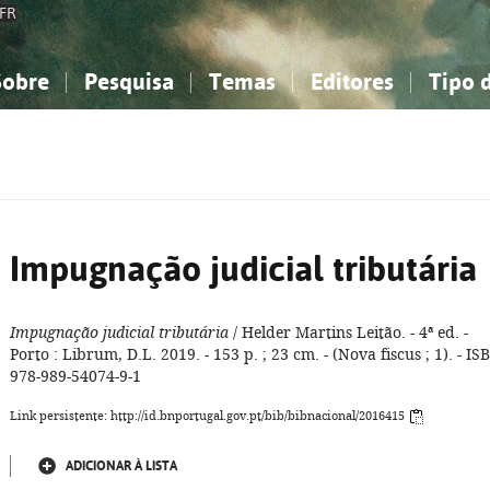
FR
Sobre
Pesquisa
Temas
Editores
Tipo 
obre a Bibliografia Nacional
imples
onhecimento, Informação...
onhecimento, Informação...
Combinada
A minha lista
Como utilizar
Filosofia, psicologia...
Filosofia, psicologia...
Perguntas frequente
iências sociais...
iências sociais...
Ciências exatas e naturais...
Ciências exatas e naturais...
rte, desporto...
rte, desporto...
Literatura, linguística...
Literatura, linguística...
Impugnação judicial tributária
Impugnação judicial tributária
/ Helder Martins Leitão. - 4ª ed. -
Porto : Librum, D.L. 2019. - 153 p. ; 23 cm. - (Nova fiscus ; 1). - IS
978-989-54074-9-1
Link persistente: http://id.bnportugal.gov.pt/bib/bibnacional/2016415
ADICIONAR À LISTA