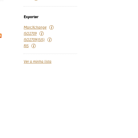
Exportar
MarcXchange
ISO2709
ISO2709(ISIS)
RIS
Ver a minha lista