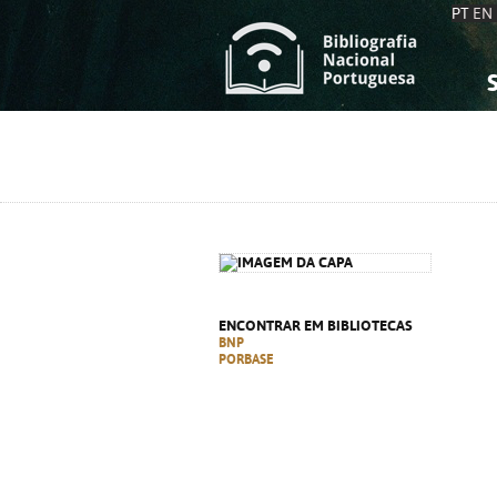
PT
EN
S
S
C
C
C
C
A
A
ENCONTRAR EM BIBLIOTECAS
BNP
PORBASE