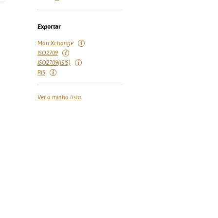
Exportar
MarcXchange
ISO2709
ISO2709(ISIS)
RIS
Ver a minha lista