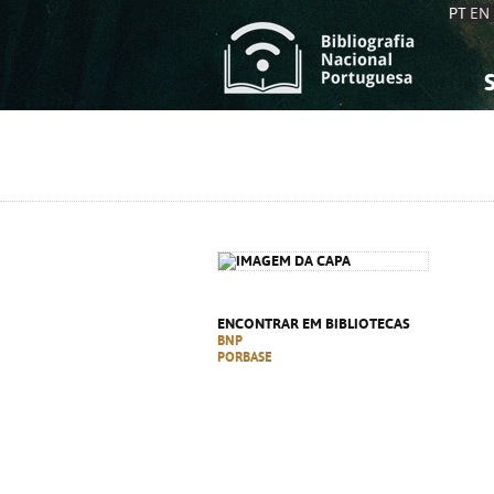
PT
EN
S
S
C
C
C
C
A
A
ENCONTRAR EM BIBLIOTECAS
BNP
PORBASE