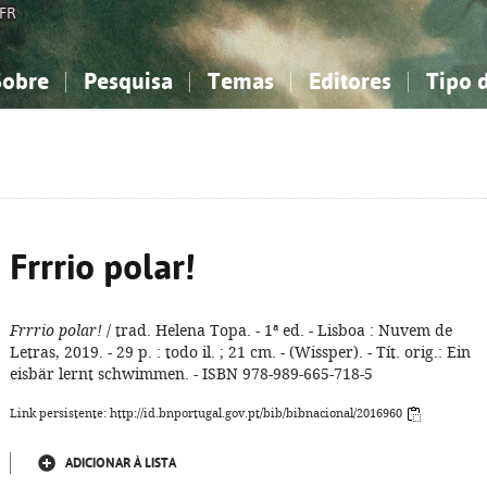
FR
Sobre
Pesquisa
Temas
Editores
Tipo 
obre a Bibliografia Nacional
imples
onhecimento, Informação...
onhecimento, Informação...
Combinada
A minha lista
Como utilizar
Filosofia, psicologia...
Filosofia, psicologia...
Perguntas frequente
iências sociais...
iências sociais...
Ciências exatas e naturais...
Ciências exatas e naturais...
rte, desporto...
rte, desporto...
Literatura, linguística...
Literatura, linguística...
Frrrio polar!
Frrrio polar!
/ trad. Helena Topa. - 1ª ed. - Lisboa : Nuvem de
Letras, 2019. - 29 p. : todo il. ; 21 cm. - (Wissper). - Tít. orig.: Ein
eisbär lernt schwimmen. - ISBN 978-989-665-718-5
Link persistente: http://id.bnportugal.gov.pt/bib/bibnacional/2016960
ADICIONAR À LISTA