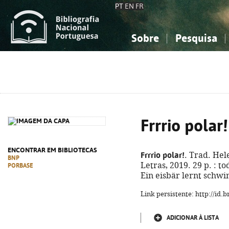
PT
EN
FR
Sobre
Pesquisa
Sobre a Bibliografia Nacional
Simples
Conhecimento, Informação...
Conhecimento, Informação...
Combinada
A
Ciências sociais...
Ciências sociais...
Arte, desporto...
Arte, desporto...
Frrrio polar!
ENCONTRAR EM BIBLIOTECAS
Frrrio polar!
. Trad. Hel
BNP
Letras, 2019. 29 p. : tod
PORBASE
Ein eisbär lernt schw
Link persistente: http://id
ADICIONAR À LISTA