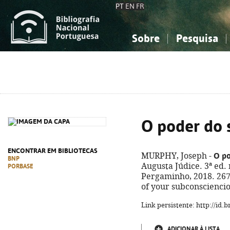
PT
EN
FR
Sobre
Pesquisa
Sobre a Bibliografia Nacional
Simples
Conhecimento, Informação...
Conhecimento, Informação...
Combinada
A
Ciências sociais...
Ciências sociais...
Arte, desporto...
Arte, desporto...
O poder do 
ENCONTRAR EM BIBLIOTECAS
O po
MURPHY, Joseph -
BNP
Augusta Júdice. 3ª ed. 
PORBASE
Pergaminho, 2018. 267, 
of your subconscienci
Link persistente: http://id
ADICIONAR À LISTA