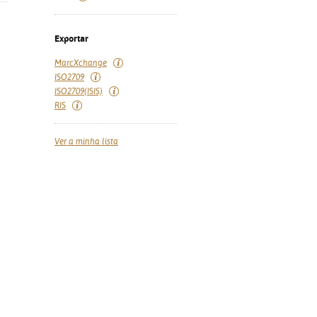
Exportar
MarcXchange
ISO2709
ISO2709(ISIS)
RIS
Ver a minha lista