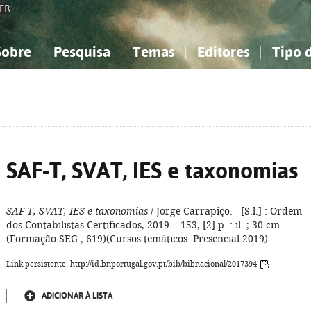
FR
Sobre
Pesquisa
Temas
Editores
Tipo 
obre a Bibliografia Nacional
imples
onhecimento, Informação...
onhecimento, Informação...
Combinada
A minha lista
Como utilizar
Filosofia, psicologia...
Filosofia, psicologia...
Perguntas frequente
iências sociais...
iências sociais...
Ciências exatas e naturais...
Ciências exatas e naturais...
rte, desporto...
rte, desporto...
Literatura, linguística...
Literatura, linguística...
SAF-T, SVAT, IES e taxonomias
SAF-T, SVAT, IES e taxonomias
/ Jorge Carrapiço. - [S.l.] : Ordem
dos Contabilistas Certificados, 2019. - 153, [2] p. : il. ; 30 cm. -
(Formação SEG ; 619)(Cursos temáticos. Presencial 2019)
Link persistente: http://id.bnportugal.gov.pt/bib/bibnacional/2017394
ADICIONAR À LISTA