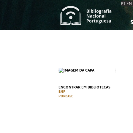
PT
EN
S
S
C
C
C
C
A
A
ENCONTRAR EM BIBLIOTECAS
BNP
PORBASE