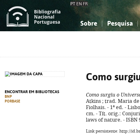
PT
EN
FR
Sobre
Pesquisa
Sobre a Bibliografia Nacional
Simples
Conhecimento, Informação...
Conhecimento, Informação...
Combinada
A
Ciências sociais...
Ciências sociais...
Arte, desporto...
Arte, desporto...
Como surgiu
ENCONTRAR EM BIBLIOTECAS
Como surgiu o Univers
BNP
Atkins ; trad. Maria de
PORBASE
Fiolhais. - 1ª ed. - Lisb
cm. - Tít. orig.: Conjur
laws of nature. - ISBN
Link persistente: http://id