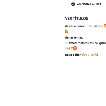
ADICIONAR À LISTA
VER TÍTULOS
destes autores:
P. W. Atkins
destes temas:
53
(matemáticas, física, quími
524.8
deste editor:
Gradiva