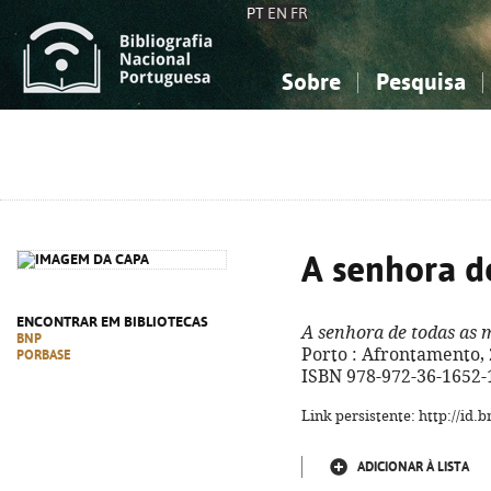
PT
EN
FR
Sobre
Pesquisa
Sobre a Bibliografia Nacional
Simples
Conhecimento, Informação...
Conhecimento, Informação...
Combinada
A
Ciências sociais...
Ciências sociais...
Arte, desporto...
Arte, desporto...
A senhora d
ENCONTRAR EM BIBLIOTECAS
A senhora de todas as 
BNP
Porto : Afrontamento, 20
PORBASE
ISBN 978-972-36-1652-
Link persistente: http://id
ADICIONAR À LISTA