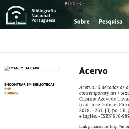
PT
EN
FR
Sobre
Pesquisa
Sobre a Bibliografia Nacional
Simples
Conhecimento, Informação...
Conhecimento, Informação...
Combinada
A
Ciências sociais...
Ciências sociais...
Arte, desporto...
Arte, desporto...
Acervo
ENCONTRAR EM BIBLIOTECAS
Acervo
: 5 décadas de 
BNP
contemporary art
/ tex
PORBASE
Cristina Azevedo Tavare
trad. José Gabriel Flor
2018. - 261, [3] po. : i
e inglês. - ISBN 978-98
Link persistente: http://id