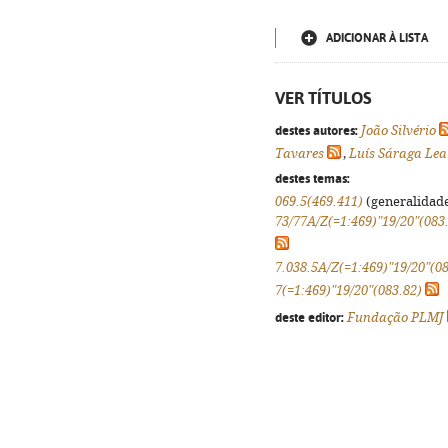
ADICIONAR À LISTA
VER TÍTULOS
destes autores:
João Silvério
Tavares
,
Luís Sáraga Lea
destes temas:
069.5(469.411)
(generalidades
73/77A/Z(=1:469)"19/20"(083
7.038.5A/Z(=1:469)"19/20"(0
7(=1:469)"19/20"(083.82)
deste editor:
Fundação PLMJ