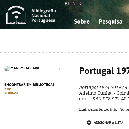
PT
EN
FR
Sobre
Pesquisa
Sobre a Bibliografia Nacional
Simples
Conhecimento, Informação...
Conhecimento, Informação...
Combinada
A
Ciências sociais...
Ciências sociais...
Arte, desporto...
Arte, desporto...
Portugal 19
ENCONTRAR EM BIBLIOTECAS
Portugal 1974-2019
: 4
BNP
Adelino Cunha. - Coimbr
PORBASE
cm. - ISBN 978-972-40-
Link persistente: http://id
ADICIONAR À LISTA