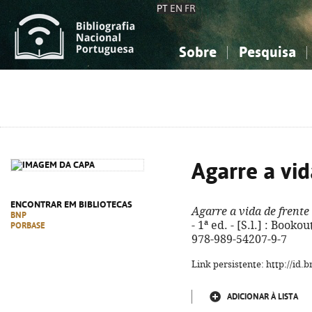
PT
EN
FR
Sobre
Pesquisa
Sobre a Bibliografia Nacional
Simples
Conhecimento, Informação...
Conhecimento, Informação...
Combinada
A
Ciências sociais...
Ciências sociais...
Arte, desporto...
Arte, desporto...
Agarre a vid
ENCONTRAR EM BIBLIOTECAS
Agarre a vida de frente
BNP
- 1ª ed. - [S.l.] : Bookou
PORBASE
978-989-54207-9-7
Link persistente: http://id
ADICIONAR À LISTA