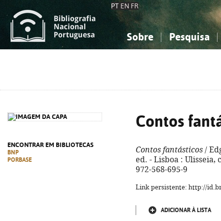
PT
EN
FR
Sobre
Pesquisa
Sobre a Bibliografia Nacional
Simples
Conhecimento, Informação...
Conhecimento, Informação...
Combinada
A
Ciências sociais...
Ciências sociais...
Arte, desporto...
Arte, desporto...
Contos fantá
ENCONTRAR EM BIBLIOTECAS
Contos fantásticos
/ Edg
BNP
ed. - Lisboa : Ulisseia,
PORBASE
972-568-695-9
Link persistente: http://id
ADICIONAR À LISTA