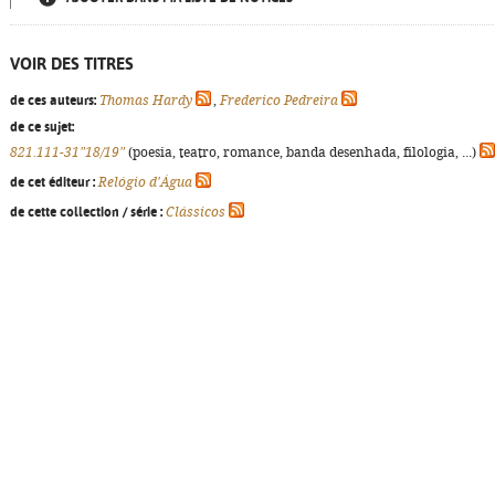
VOIR DES TITRES
de ces auteurs:
Thomas Hardy
,
Frederico Pedreira
de ce sujet:
821.111-31"18/19"
(poesia, teatro, romance, banda desenhada, filologia, ...)
de cet éditeur :
Relógio d'Água
de cette collection / série :
Clássicos