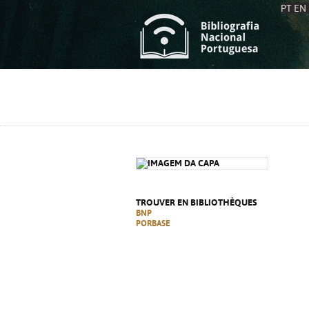
PT
EN
L
S
C
C
S
S
A
A
TROUVER EN BIBLIOTHÈQUES
BNP
PORBASE