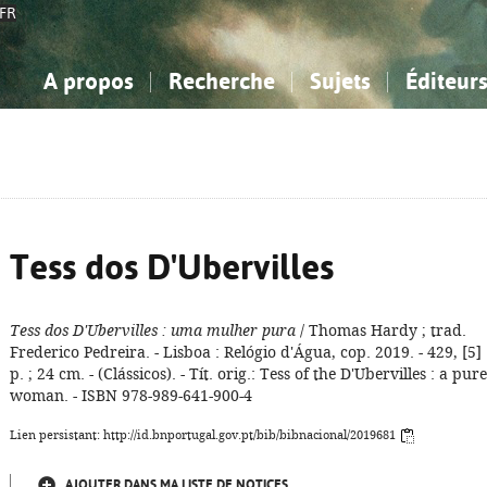
FR
A propos
Recherche
Sujets
Éditeur
a Bibliographie Nationale
imple
onnaissance, Information...
onnaissance, Information...
Avancée
Mes notices
Comment utiliser
Philosophie, psychologie...
Philosophie, psychologie...
Aide - FAQ
ciences sociales...
ciences sociales...
Mathématiques, sciences
Mathématiques, sciences
rts, sport...
rts, sport...
naturelles...
Littérature, linguistique...
naturelles...
Littérature, linguistique...
Tess dos D'Ubervilles
Tess dos D'Ubervilles
: uma mulher pura
/ Thomas Hardy ; trad.
Frederico Pedreira. - Lisboa : Relógio d'Água, cop. 2019. - 429, [5]
p. ; 24 cm. - (Clássicos). - Tít. orig.: Tess of the D'Ubervilles : a pure
woman. - ISBN 978-989-641-900-4
Lien persistant: http://id.bnportugal.gov.pt/bib/bibnacional/2019681
AJOUTER DANS MA LISTE DE NOTICES