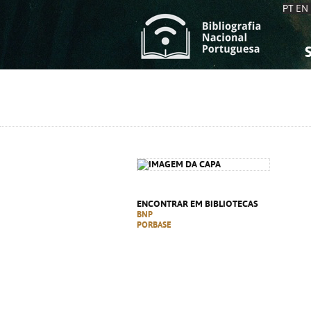
PT
EN
S
S
C
C
C
C
A
A
ENCONTRAR EM BIBLIOTECAS
BNP
PORBASE