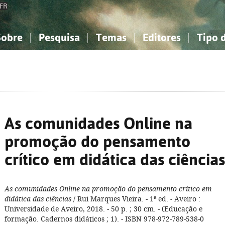
FR
Sobre
Pesquisa
Temas
Editores
Tipo 
obre a Bibliografia Nacional
imples
onhecimento, Informação...
onhecimento, Informação...
Combinada
A minha lista
Como utilizar
Filosofia, psicologia...
Filosofia, psicologia...
Perguntas frequente
iências sociais...
iências sociais...
Ciências exatas e naturais...
Ciências exatas e naturais...
rte, desporto...
rte, desporto...
Literatura, linguística...
Literatura, linguística...
As comunidades Online na
promoção do pensamento
crítico em didática das ciências
As comunidades Online na promoção do pensamento crítico em
didática das ciências
/ Rui Marques Vieira. - 1ª ed. - Aveiro :
Universidade de Aveiro, 2018. - 50 p. ; 30 cm. - (Educação e
formação. Cadernos didáticos ; 1). - ISBN 978-972-789-538-0