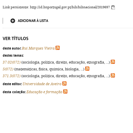
Link persistente: http://id.bnportugal.gov.pt/bib/bibnacional/2019697
ADICIONAR À LISTA
VER TÍTULOS
deste autor:
Rui Marques Vieira
destes temas:
37.02(072)
(sociologia, política, direito, educação, etnografia, ...)
5(072)
(matemáticas, física, química, biologia, ...)
371.3(072)
(sociologia, política, direito, educação, etnografia, ...)
deste editor:
Universidade de Aveiro
desta coleção:
Educação e formação