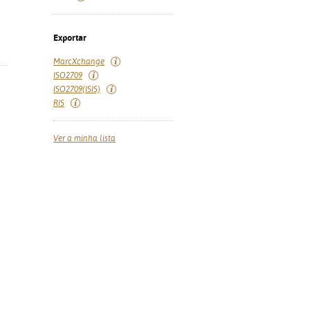
Exportar
MarcXchange
ISO2709
ISO2709(ISIS)
RIS
Ver a minha lista