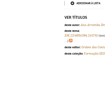
ADICIONAR À LISTA
VER TÍTULOS
deste autor:
Ana Arromba Din
deste tema:
336.22(469)(094.2)(076)
(soci
...)
deste editor:
Ordem dos Contab
desta coleção:
Formação SEG