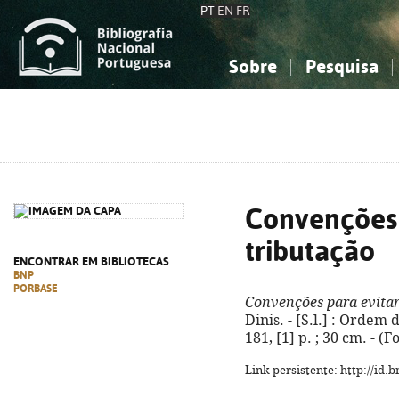
PT
EN
FR
Sobre
Pesquisa
Sobre a Bibliografia Nacional
Simples
Conhecimento, Informação...
Conhecimento, Informação...
Combinada
A
Ciências sociais...
Ciências sociais...
Arte, desporto...
Arte, desporto...
Convenções 
tributação
ENCONTRAR EM BIBLIOTECAS
BNP
PORBASE
Convenções para evitar
Dinis. - [S.l.] : Ordem 
181, [1] p. ; 30 cm. - 
Link persistente: http://id