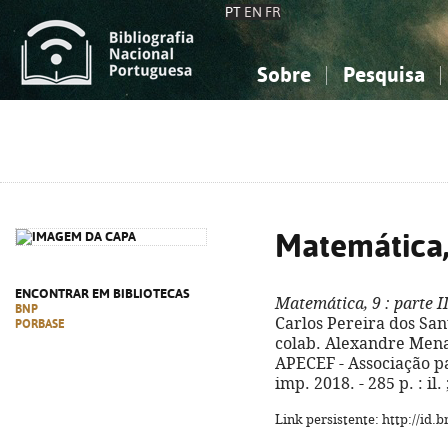
PT
EN
FR
Sobre
Pesquisa
Sobre a Bibliografia Nacional
Simples
Conhecimento, Informação...
Conhecimento, Informação...
Combinada
A
Ciências sociais...
Ciências sociais...
Arte, desporto...
Arte, desporto...
Matemática,
ENCONTRAR EM BIBLIOTECAS
Matemática, 9
: parte II
BNP
Carlos Pereira dos San
PORBASE
colab. Alexandre Mena e
APECEF - Associação p
imp. 2018. - 285 p. : il.
Link persistente: http://id