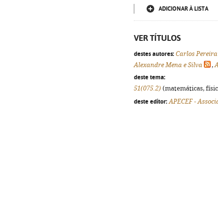
ADICIONAR À LISTA
VER TÍTULOS
destes autores:
Carlos Pereira
Alexandre Mena e Silva
,
A
deste tema:
51(075.2)
(matemáticas, física
deste editor:
APECEF - Associ