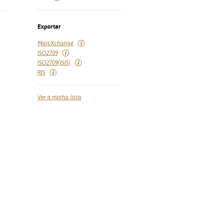
Exportar
MarcXchange
ISO2709
ISO2709(ISIS)
RIS
Ver a minha lista