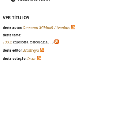
VER TÍTULOS
deste autor:
Omraam Mikhaël Aïvanhov
deste tema:
133.2
(filosofia, psicologia, ...)
deste editor:
Maitreya
desta coleção:
Izvor