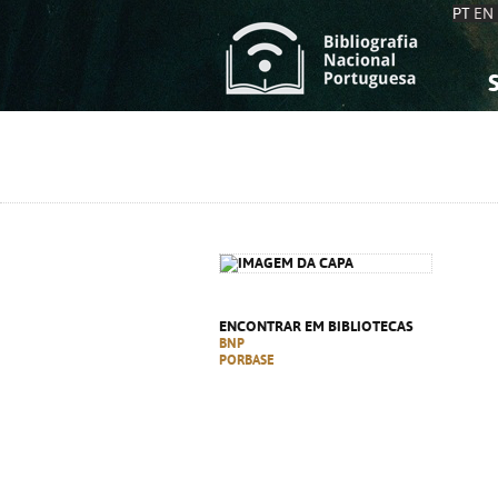
PT
EN
S
S
C
C
C
C
A
A
ENCONTRAR EM BIBLIOTECAS
BNP
PORBASE