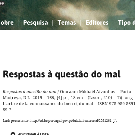
FR
Sobre
Pesquisa
Temas
Editores
Tipo 
obre a Bibliografia Nacional
imples
onhecimento, Informação...
onhecimento, Informação...
Combinada
A minha lista
Como utilizar
Filosofia, psicologia...
Filosofia, psicologia...
Perguntas frequente
iências sociais...
iências sociais...
Ciências exatas e naturais...
Ciências exatas e naturais...
rte, desporto...
rte, desporto...
Literatura, linguística...
Literatura, linguística...
Respostas à questão do mal
Respostas à questão do mal
/ Omraam Mikhaël Aïvanhov. - Porto :
Maitreya, D.L. 2019. - 165, [4] p. ; 18 cm. - (Izvor ; 210). - Tít. orig.
L'arbre de la connaissance du bien et du mal. - ISBN 978-989-8691
89-7
Link persistente: http://id.bnportugal.gov.pt/bib/bibnacional/2021261
ADICIONAR À LISTA