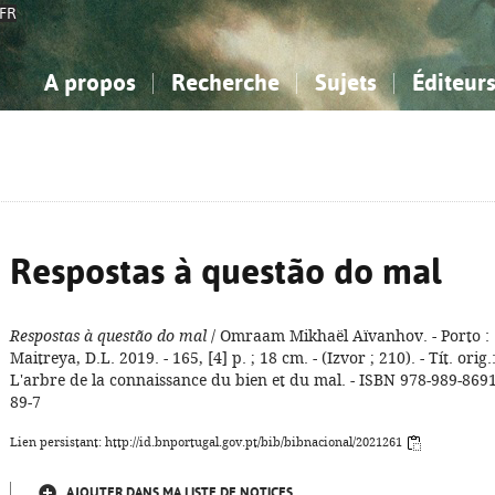
FR
A propos
Recherche
Sujets
Éditeur
a Bibliographie Nationale
imple
onnaissance, Information...
onnaissance, Information...
Avancée
Mes notices
Comment utiliser
Philosophie, psychologie...
Philosophie, psychologie...
Aide - FAQ
ciences sociales...
ciences sociales...
Mathématiques, sciences
Mathématiques, sciences
rts, sport...
rts, sport...
naturelles...
Littérature, linguistique...
naturelles...
Littérature, linguistique...
Respostas à questão do mal
Respostas à questão do mal
/ Omraam Mikhaël Aïvanhov. - Porto :
Maitreya, D.L. 2019. - 165, [4] p. ; 18 cm. - (Izvor ; 210). - Tít. orig.
L'arbre de la connaissance du bien et du mal. - ISBN 978-989-8691
89-7
Lien persistant: http://id.bnportugal.gov.pt/bib/bibnacional/2021261
AJOUTER DANS MA LISTE DE NOTICES