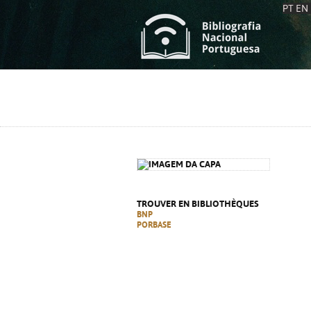
PT
EN
L
S
C
C
S
S
A
A
TROUVER EN BIBLIOTHÈQUES
BNP
PORBASE