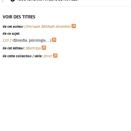
VOIR DES TITRES
de cet auteur :
Omraam Mikhaël Aïvanhov
de ce sujet:
133.2
(filosofia, psicologia, ...)
de cet éditeur :
Maitreya
de cette collection / série :
Izvor