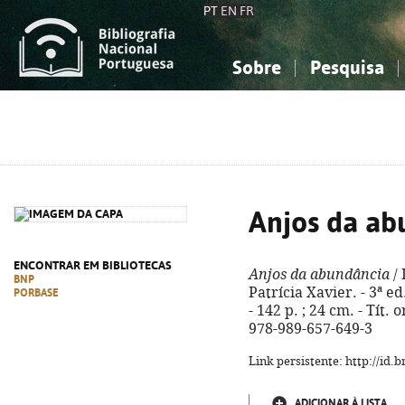
PT
EN
FR
Sobre
Pesquisa
Sobre a Bibliografia Nacional
Simples
Conhecimento, Informação...
Conhecimento, Informação...
Combinada
A
Ciências sociais...
Ciências sociais...
Arte, desporto...
Arte, desporto...
Anjos da ab
ENCONTRAR EM BIBLIOTECAS
Anjos da abundância
/ 
BNP
Patrícia Xavier. - 3ª e
PORBASE
- 142 p. ; 24 cm. - Tít.
978-989-657-649-3
Link persistente: http://id
ADICIONAR À LISTA