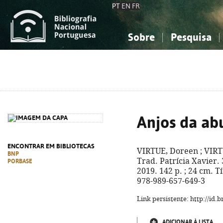
PT
EN
FR
Sobre
Pesquisa
Sobre a Bibliografia Nacional
Simples
Conhecimento, Informação...
Conhecimento, Informação...
Combinada
A
Ciências sociais...
Ciências sociais...
Arte, desporto...
Arte, desporto...
Anjos da ab
ENCONTRAR EM BIBLIOTECAS
VIRTUE, Doreen ; VIRT
BNP
Trad. Patrícia Xavier. 
PORBASE
2019. 142 p. ; 24 cm. T
978-989-657-649-3
Link persistente: http://id
ADICIONAR À LISTA