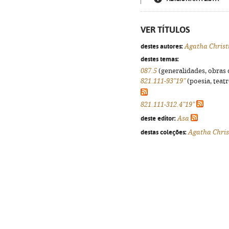
VER TÍTULOS
destes autores:
Agatha Christ
destes temas:
087.5
(generalidades, obras d
821.111-93"19"
(poesia, teatr
821.111-312.4"19"
deste editor:
Asa
destas coleções:
Agatha Chris