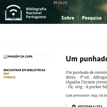
PT
EN
FR
Sobre
Pesquisa
Sobre a Bibliografia Nacional
Simples
Conhecimento, Informação...
Conhecimento, Informação...
Combinada
A
Ciências sociais...
Ciências sociais...
Arte, desporto...
Arte, desporto...
Um punhado
ENCONTRAR EM BIBLIOTECAS
Um punhado de centei
BNP
Alves. - 3ª ed. - Alfragi
PORBASE
(Agatha Christie jovem
- Tít. orig.: A pocket f
Link persistente: http://id
ADICIONAR À LISTA