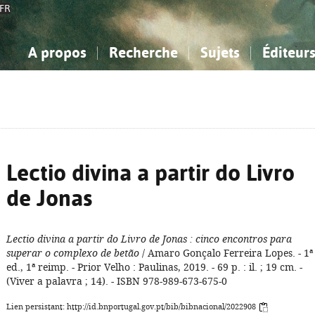
FR
A propos
Recherche
Sujets
Éditeur
a Bibliographie Nationale
imple
onnaissance, Information...
onnaissance, Information...
Avancée
Mes notices
Comment utiliser
Philosophie, psychologie...
Philosophie, psychologie...
Aide - FAQ
ciences sociales...
ciences sociales...
Mathématiques, sciences
Mathématiques, sciences
rts, sport...
rts, sport...
naturelles...
Littérature, linguistique...
naturelles...
Littérature, linguistique...
Lectio divina a partir do Livro
de Jonas
Lectio divina a partir do Livro de Jonas
: cinco encontros para
superar o complexo de betão
/ Amaro Gonçalo Ferreira Lopes. - 1ª
ed., 1ª reimp. - Prior Velho : Paulinas, 2019. - 69 p. : il. ; 19 cm. -
(Viver a palavra ; 14). - ISBN 978-989-673-675-0
Lien persistant: http://id.bnportugal.gov.pt/bib/bibnacional/2022908