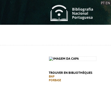
PT
EN
L
S
C
C
S
S
A
A
TROUVER EN BIBLIOTHÈQUES
BNP
PORBASE