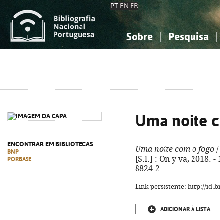
PT
EN
FR
Sobre
Pesquisa
Sobre a Bibliografia Nacional
Simples
Conhecimento, Informação...
Conhecimento, Informação...
Combinada
A
Ciências sociais...
Ciências sociais...
Arte, desporto...
Arte, desporto...
Uma noite c
ENCONTRAR EM BIBLIOTECAS
Uma noite com o fogo
/
BNP
[S.l.] : On y va, 2018. -
PORBASE
8824-2
Link persistente: http://id
ADICIONAR À LISTA