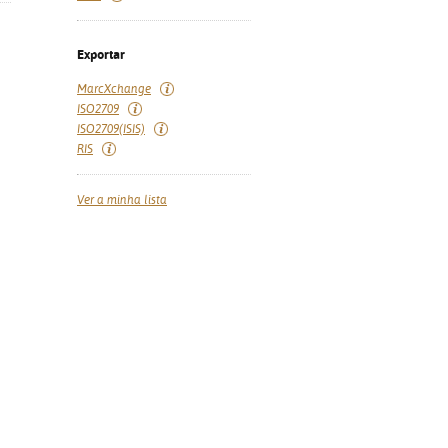
Exportar
MarcXchange
ISO2709
ISO2709(ISIS)
RIS
Ver a minha lista