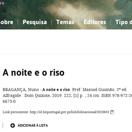
FR
Sobre
Pesquisa
Temas
Editores
Tipo 
obre a Bibliografia Nacional
imples
onhecimento, Informação...
onhecimento, Informação...
Combinada
A minha lista
Como utilizar
Filosofia, psicologia...
Filosofia, psicologia...
Perguntas frequente
iências sociais...
iências sociais...
Ciências exatas e naturais...
Ciências exatas e naturais...
rte, desporto...
rte, desporto...
Literatura, linguística...
Literatura, linguística...
A noite e o riso
BRAGANÇA, Nuno -
A noite e o riso
. Pref. Manuel Gusmão. 2ª ed.
Alfragide : Dom Quixote, 2019. 222, [1] p. ; 24 cm. ISBN 978-972-2
6673-0
Link persistente: http://id.bnportugal.gov.pt/bib/bibnacional/2023653
ADICIONAR À LISTA