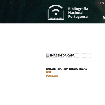
PT
EN
S
S
C
C
C
C
A
A
ENCONTRAR EM BIBLIOTECAS
BNP
PORBASE