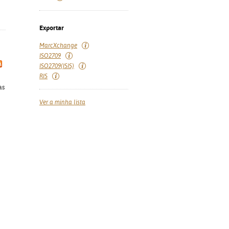
Exportar
MarcXchange
ISO2709
ISO2709(ISIS)
RIS
as
Ver a minha lista