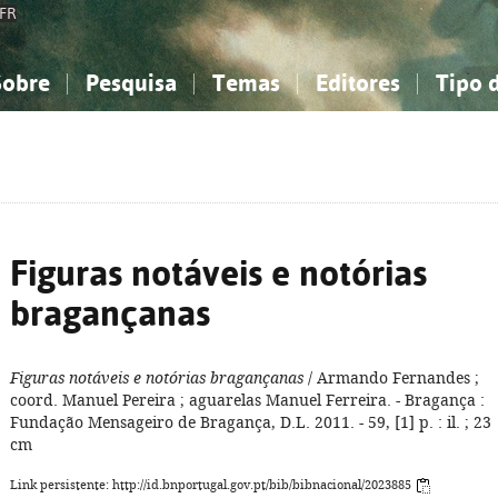
FR
Sobre
Pesquisa
Temas
Editores
Tipo 
obre a Bibliografia Nacional
imples
onhecimento, Informação...
onhecimento, Informação...
Combinada
A minha lista
Como utilizar
Filosofia, psicologia...
Filosofia, psicologia...
Perguntas frequente
iências sociais...
iências sociais...
Ciências exatas e naturais...
Ciências exatas e naturais...
rte, desporto...
rte, desporto...
Literatura, linguística...
Literatura, linguística...
Figuras notáveis e notórias
bragançanas
Figuras notáveis e notórias bragançanas
/ Armando Fernandes ;
coord. Manuel Pereira ; aguarelas Manuel Ferreira. - Bragança :
Fundação Mensageiro de Bragança, D.L. 2011. - 59, [1] p. : il. ; 23
cm
Link persistente: http://id.bnportugal.gov.pt/bib/bibnacional/2023885