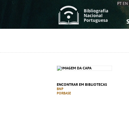
PT
EN
S
S
C
C
C
C
A
A
ENCONTRAR EM BIBLIOTECAS
BNP
PORBASE