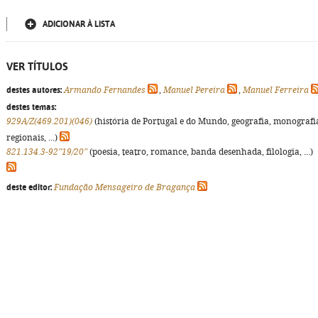
ADICIONAR À LISTA
VER TÍTULOS
destes autores:
Armando Fernandes
,
Manuel Pereira
,
Manuel Ferreira
destes temas:
929A/Z(469.201)(046)
(história de Portugal e do Mundo, geografia, monografi
regionais, ...)
821.134.3-92"19/20"
(poesia, teatro, romance, banda desenhada, filologia, ...)
deste editor:
Fundação Mensageiro de Bragança