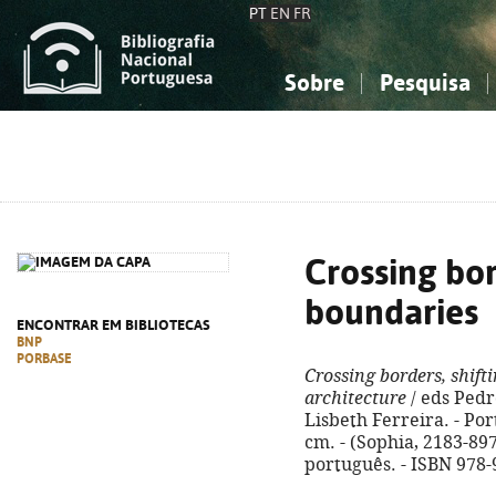
PT
EN
FR
Sobre
Pesquisa
Sobre a Bibliografia Nacional
Simples
Conhecimento, Informação...
Conhecimento, Informação...
Combinada
A
Ciências sociais...
Ciências sociais...
Arte, desporto...
Arte, desporto...
Crossing bor
boundaries
ENCONTRAR EM BIBLIOTECAS
BNP
PORBASE
Crossing borders, shift
architecture
/ eds Pedr
Lisbeth Ferreira. - Porto
cm. - (Sophia, 2183-897
português. - ISBN 978-