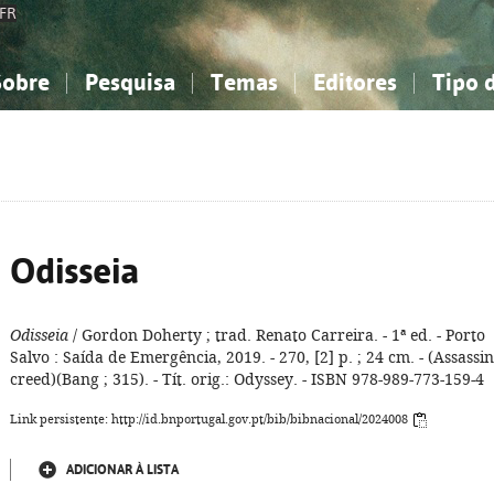
FR
Sobre
Pesquisa
Temas
Editores
Tipo 
obre a Bibliografia Nacional
imples
onhecimento, Informação...
onhecimento, Informação...
Combinada
A minha lista
Como utilizar
Filosofia, psicologia...
Filosofia, psicologia...
Perguntas frequente
iências sociais...
iências sociais...
Ciências exatas e naturais...
Ciências exatas e naturais...
rte, desporto...
rte, desporto...
Literatura, linguística...
Literatura, linguística...
Odisseia
Odisseia
/ Gordon Doherty ; trad. Renato Carreira. - 1ª ed. - Porto
Salvo : Saída de Emergência, 2019. - 270, [2] p. ; 24 cm. - (Assassin
creed)(Bang ; 315). - Tít. orig.: Odyssey. - ISBN 978-989-773-159-4
Link persistente: http://id.bnportugal.gov.pt/bib/bibnacional/2024008
ADICIONAR À LISTA