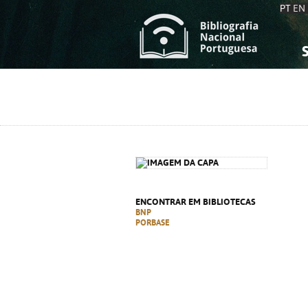
PT
EN
S
S
C
C
C
C
A
A
ENCONTRAR EM BIBLIOTECAS
BNP
PORBASE