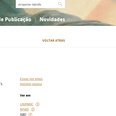
de Publicação
Novidades
s
Religião...
Religião...
VOLTAR ATRÁS
Ciências aplicadas...
Ciências aplicadas...
História, geografia, biografias...
História, geografia, biografias...
Enviar por email
's
Imprimir página
Ver em
UNIMARC
NP405
ISBD