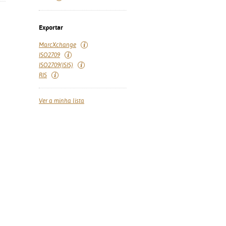
Exportar
MarcXchange
ISO2709
ISO2709(ISIS)
RIS
Ver a minha lista