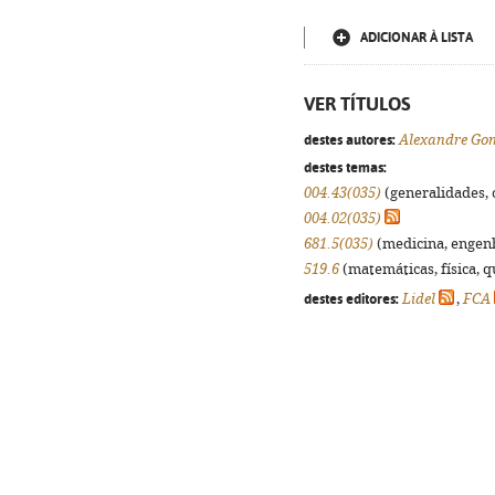
ADICIONAR À LISTA
VER TÍTULOS
destes autores:
Alexandre Go
destes temas:
004.43(035)
(generalidades, o
004.02(035)
681.5(035)
(medicina, engenha
519.6
(matemáticas, física, qu
destes editores:
Lidel
,
FCA