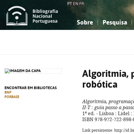
PT
EN
FR
Sobre
Pesquisa
Sobre a Bibliografia Nacional
Simples
Conhecimento, Informação...
Conhecimento, Informação...
Combinada
A
Ciências sociais...
Ciências sociais...
Arte, desporto...
Arte, desporto...
Algoritmia,
robótica
ENCONTRAR EM BIBLIOTECAS
BNP
PORBASE
Algoritmia, programaç
II-T
: guia passo a pass
1ª ed. - Lisboa : Lidel : 
ISBN 978-972-722-898-
Link persistente: http://id