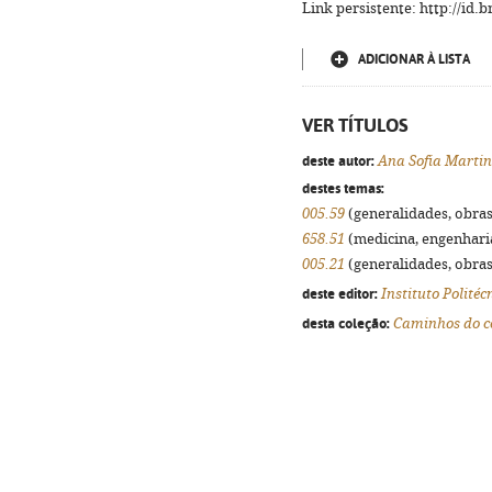
Link persistente: http://id
ADICIONAR À LISTA
VER TÍTULOS
deste autor:
Ana Sofia Martin
destes temas:
005.59
(generalidades, obras 
658.51
(medicina, engenharia,
005.21
(generalidades, obras 
deste editor:
Instituto Politéc
desta coleção:
Caminhos do c