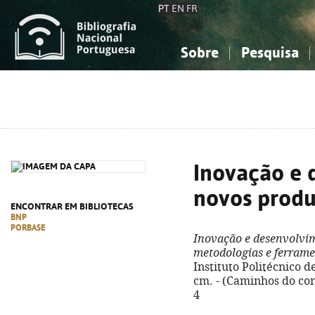
PT
EN
FR
Sobre
Pesquisa
Sobre a Bibliografia Nacional
Simples
Conhecimento, Informação...
Conhecimento, Informação...
Combinada
A
Ciências sociais...
Ciências sociais...
Arte, desporto...
Arte, desporto...
Inovação e 
novos produ
ENCONTRAR EM BIBLIOTECAS
BNP
PORBASE
Inovação e desenvolvi
metodologias e ferram
Instituto Politécnico de 
cm. - (Caminhos do co
4