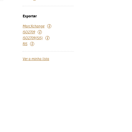
Exportar
MarcXchange
ISO2709
ISO2709(ISIS)
RIS
Ver a minha lista