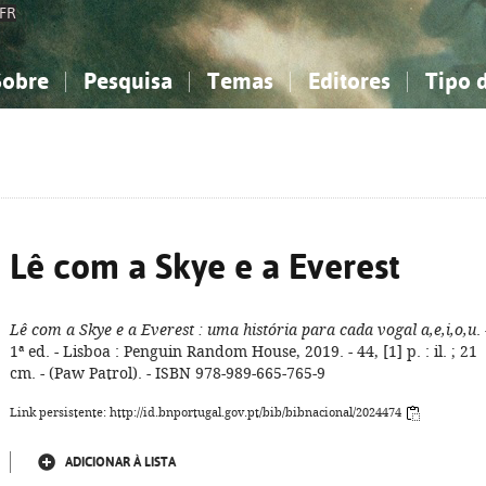
FR
Sobre
Pesquisa
Temas
Editores
Tipo 
obre a Bibliografia Nacional
imples
onhecimento, Informação...
onhecimento, Informação...
Combinada
A minha lista
Como utilizar
Filosofia, psicologia...
Filosofia, psicologia...
Perguntas frequente
iências sociais...
iências sociais...
Ciências exatas e naturais...
Ciências exatas e naturais...
rte, desporto...
rte, desporto...
Literatura, linguística...
Literatura, linguística...
Lê com a Skye e a Everest
Lê com a Skye e a Everest
: uma história para cada vogal a,e,i,o,u
. 
1ª ed. - Lisboa : Penguin Random House, 2019. - 44, [1] p. : il. ; 21
cm. - (Paw Patrol). - ISBN 978-989-665-765-9
Link persistente: http://id.bnportugal.gov.pt/bib/bibnacional/2024474
ADICIONAR À LISTA