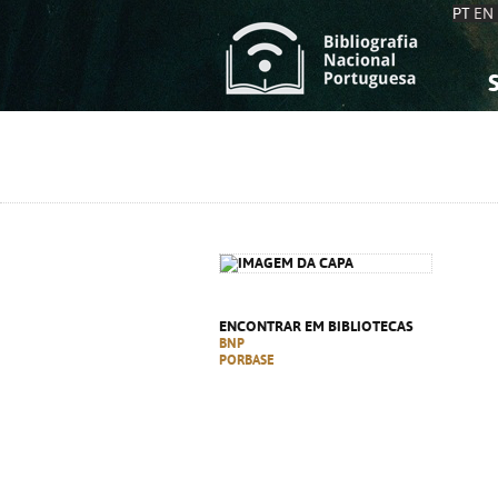
PT
EN
S
S
C
C
C
C
A
A
ENCONTRAR EM BIBLIOTECAS
BNP
PORBASE