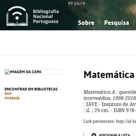
PT
EN
FR
Sobre
Pesquisa
Sobre a Bibliografia Nacional
Simples
Conhecimento, Informação...
Conhecimento, Informação...
Combinada
A
Ciências sociais...
Ciências sociais...
Arte, desporto...
Arte, desporto...
Matemática
ENCONTRAR EM BIBLIOTECAS
Matemática A
: questõe
BNP
intermédios, 1998-2018 
PORBASE
: IAVE - Instituto de Av
: il. ; 29 cm. - ISBN 97
Link persistente: http://id
ADICIONAR À LISTA