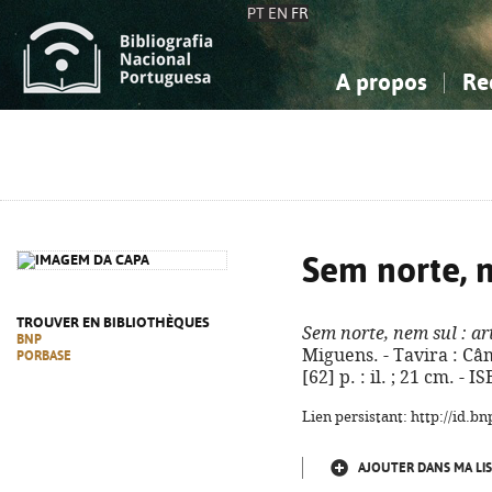
PT
EN
FR
A propos
Re
La Bibliographie Nationale
Simple
Connaissance, Information...
Connaissance, Information...
Avancée
Mes 
Sciences sociales...
Sciences sociales...
Arts, sport...
Arts, sport...
Sem norte, 
TROUVER EN BIBLIOTHÈQUES
Sem norte, nem sul
: a
BNP
Miguens. - Tavira : Câ
PORBASE
[62] p. : il. ; 21 cm. -
Lien persistant: http://id.
AJOUTER DANS MA LIS