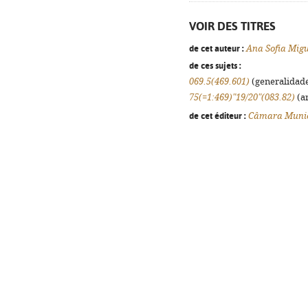
VOIR DES TITRES
de cet auteur :
Ana Sofia Mig
de ces sujets :
069.5(469.601)
(generalidades
75(=1:469)"19/20"(083.82)
(ar
de cet éditeur :
Câmara Munic