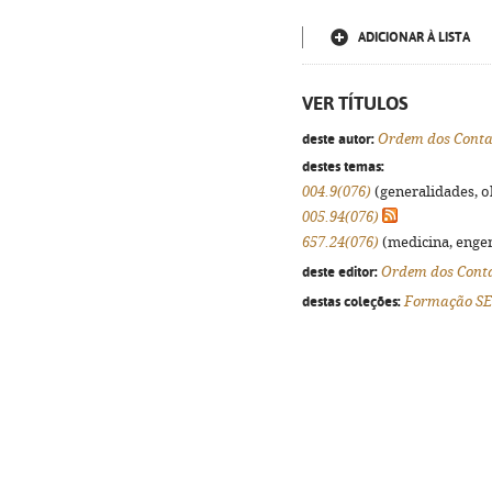
ADICIONAR À LISTA
VER TÍTULOS
deste autor:
Ordem dos Contab
destes temas:
004.9(076)
(generalidades, ob
005.94(076)
657.24(076)
(medicina, engenh
deste editor:
Ordem dos Contab
destas coleções:
Formação S