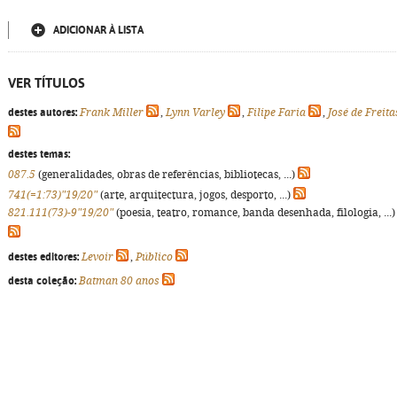
ADICIONAR À LISTA
VER TÍTULOS
destes autores:
Frank Miller
,
Lynn Varley
,
Filipe Faria
,
José de Freita
destes temas:
087.5
(generalidades, obras de referências, bibliotecas, ...)
741(=1:73)"19/20"
(arte, arquitectura, jogos, desporto, ...)
821.111(73)-9"19/20"
(poesia, teatro, romance, banda desenhada, filologia, ...)
destes editores:
Levoir
,
Público
desta coleção:
Batman 80 anos