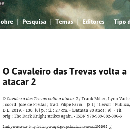
FR
Sobre
Pesquisa
Temas
Editores
Tipo 
obre a Bibliografia Nacional
imples
onhecimento, Informação...
onhecimento, Informação...
Combinada
A minha lista
Como utilizar
Filosofia, psicologia...
Filosofia, psicologia...
Perguntas frequente
iências sociais...
iências sociais...
Ciências exatas e naturais...
Ciências exatas e naturais...
rte, desporto...
rte, desporto...
Literatura, linguística...
Literatura, linguística...
O Cavaleiro das Trevas volta a
atacar 2
O Cavaleiro das Trevas volta a atacar 2
/ Frank Miller, Lynn Varle
; coord. José de Freitas ; trad. Filipe Faria. - [S.l.] : Levoir : Público
D.L. 2019. - 130, [6] p. : il. ; 27 cm. - (Batman 80 anos ; 9). - Tít.
orig.: The Dark Knight strikes again. - ISBN 978-989-682-806-6
Link persistente: http://id.bnportugal.gov.pt/bib/bibnacional/2024982