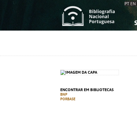
PT
EN
S
S
C
C
C
C
A
A
ENCONTRAR EM BIBLIOTECAS
BNP
PORBASE