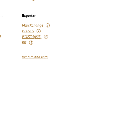
Exportar
MarcXchange
ISO2709
s
ISO2709(ISIS)
RIS
Ver a minha lista