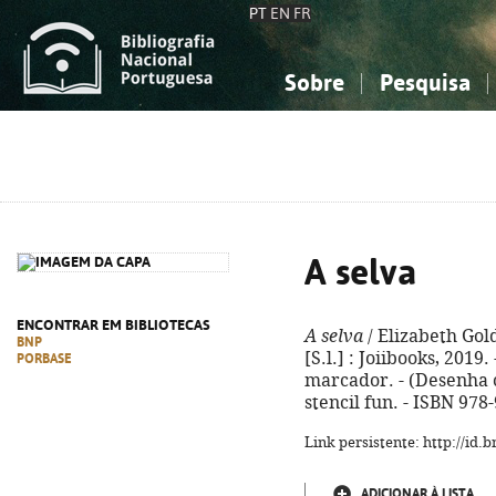
PT
EN
FR
Sobre
Pesquisa
Sobre a Bibliografia Nacional
Simples
Conhecimento, Informação...
Conhecimento, Informação...
Combinada
A
Ciências sociais...
Ciências sociais...
Arte, desporto...
Arte, desporto...
A selva
ENCONTRAR EM BIBLIOTECAS
A selva
/ Elizabeth Gold
BNP
[S.l.] : Joiibooks, 2019. 
PORBASE
marcador. - (Desenha co
stencil fun. - ISBN 978
Link persistente: http://id
ADICIONAR À LISTA