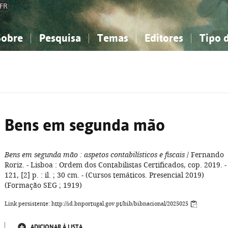
FR
Sobre
Pesquisa
Temas
Editores
Tipo 
obre a Bibliografia Nacional
imples
onhecimento, Informação...
onhecimento, Informação...
Combinada
A minha lista
Como utilizar
Filosofia, psicologia...
Filosofia, psicologia...
Perguntas frequente
iências sociais...
iências sociais...
Ciências exatas e naturais...
Ciências exatas e naturais...
rte, desporto...
rte, desporto...
Literatura, linguística...
Literatura, linguística...
Bens em segunda mão
Bens em segunda mão
: aspetos contabilísticos e fiscais
/ Fernando
Roriz. - Lisboa : Ordem dos Contabilistas Certificados, cop. 2019. -
121, [2] p. : il. ; 30 cm. - (Cursos temáticos. Presencial 2019)
(Formação SEG ; 1919)
Link persistente: http://id.bnportugal.gov.pt/bib/bibnacional/2025025
ADICIONAR À LISTA