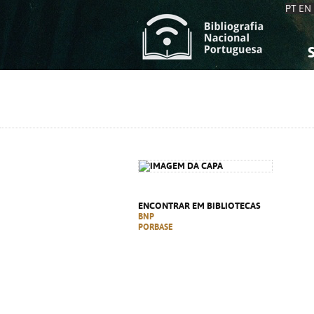
PT
EN
S
S
C
C
C
C
A
A
ENCONTRAR EM BIBLIOTECAS
BNP
PORBASE