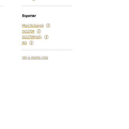
Exportar
MarcXchange
ISO2709
ISO2709(ISIS)
RIS
Ver a minha lista