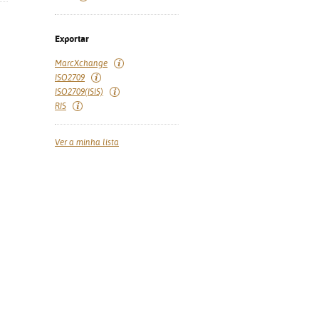
Exportar
MarcXchange
ISO2709
ISO2709(ISIS)
RIS
Ver a minha lista