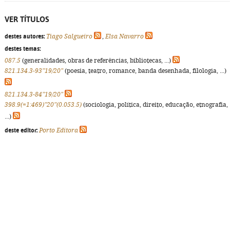
VER TÍTULOS
destes autores:
Tiago Salgueiro
,
Elsa Navarro
destes temas:
087.5
(generalidades, obras de referências, bibliotecas, ...)
821.134.3-93"19/20"
(poesia, teatro, romance, banda desenhada, filologia, ...)
821.134.3-84"19/20"
398.9(=1:469)"20"(0.053.5)
(sociologia, política, direito, educação, etnografia,
...)
deste editor:
Porto Editora