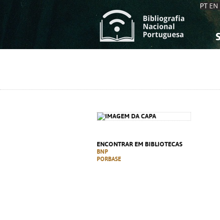
PT
EN
S
S
C
C
C
C
A
A
ENCONTRAR EM BIBLIOTECAS
BNP
PORBASE