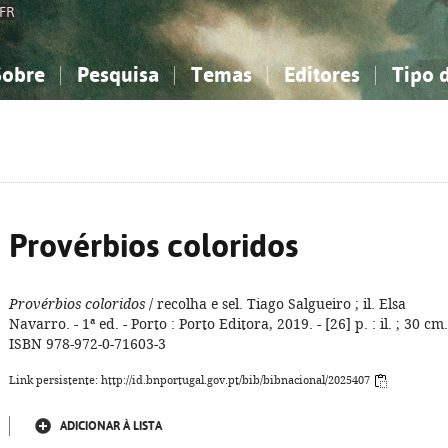
FR
Sobre
Pesquisa
Temas
Editores
Tipo 
obre a Bibliografia Nacional
imples
onhecimento, Informação...
onhecimento, Informação...
Combinada
A minha lista
Como utilizar
Filosofia, psicologia...
Filosofia, psicologia...
Perguntas frequente
iências sociais...
iências sociais...
Ciências exatas e naturais...
Ciências exatas e naturais...
rte, desporto...
rte, desporto...
Literatura, linguística...
Literatura, linguística...
Provérbios coloridos
Provérbios coloridos
/ recolha e sel. Tiago Salgueiro ; il. Elsa
Navarro. - 1ª ed. - Porto : Porto Editora, 2019. - [26] p. : il. ; 30 cm.
ISBN 978-972-0-71603-3
Link persistente: http://id.bnportugal.gov.pt/bib/bibnacional/2025407
ADICIONAR À LISTA