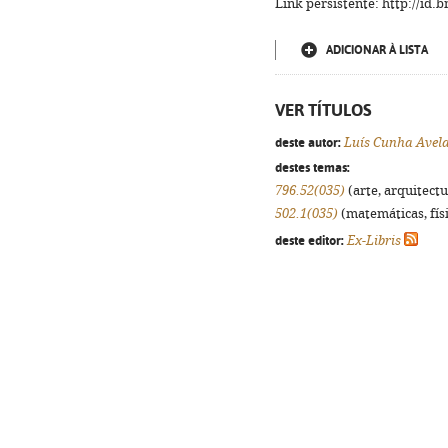
Link persistente: http://id
ADICIONAR À LISTA
VER TÍTULOS
deste autor:
Luís Cunha Avel
destes temas:
796.52(035)
(arte, arquitectu
502.1(035)
(matemáticas, físi
deste editor:
Ex-Libris