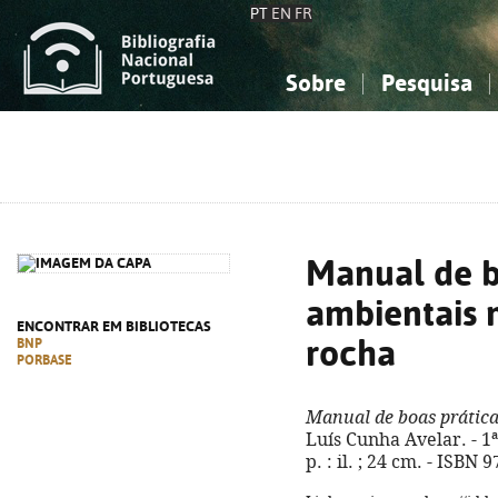
PT
EN
FR
Sobre
Pesquisa
Sobre a Bibliografia Nacional
Simples
Conhecimento, Informação...
Conhecimento, Informação...
Combinada
A
Ciências sociais...
Ciências sociais...
Arte, desporto...
Arte, desporto...
Manual de b
ambientais 
ENCONTRAR EM BIBLIOTECAS
rocha
BNP
PORBASE
Manual de boas prática
Luís Cunha Avelar. - 1ª 
p. : il. ; 24 cm. - ISBN