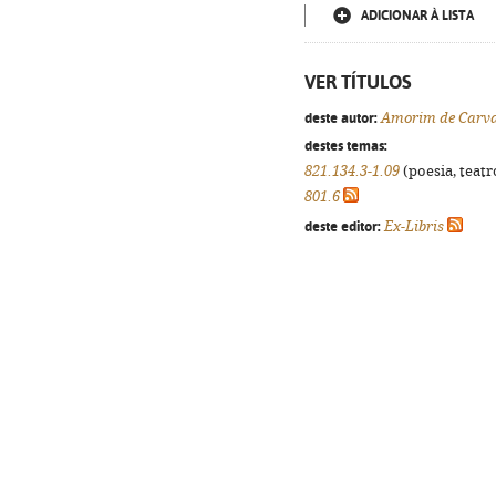
ADICIONAR À LISTA
VER TÍTULOS
deste autor:
Amorim de Carv
destes temas:
821.134.3-1.09
(poesia, teatr
801.6
deste editor:
Ex-Libris