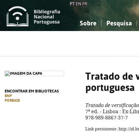
PT
EN
FR
Sobre
Pesquisa
Sobre a Bibliografia Nacional
Simples
Conhecimento, Informação...
Conhecimento, Informação...
Combinada
A
Ciências sociais...
Ciências sociais...
Arte, desporto...
Arte, desporto...
Tratado de v
portuguesa
ENCONTRAR EM BIBLIOTECAS
BNP
PORBASE
Tratado de versificaçã
7ª ed. - Lisboa : Ex-Libr
978-989-8867-37-7
Link persistente: http://id