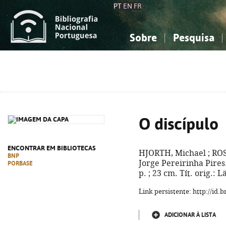
PT
EN
FR
Sobre
Pesquisa
Sobre a Bibliografia Nacional
Simples
Conhecimento, Informação...
Conhecimento, Informação...
Combinada
A
Ciências sociais...
Ciências sociais...
Arte, desporto...
Arte, desporto...
O discípulo
ENCONTRAR EM BIBLIOTECAS
HJORTH, Michael ; RO
BNP
Jorge Pereirinha Pires.
PORBASE
p. ; 23 cm. Tít. orig.:
Link persistente: http://id
ADICIONAR À LISTA