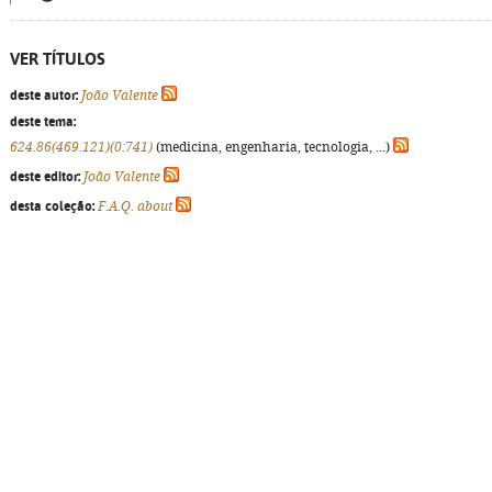
VER TÍTULOS
deste autor:
João Valente
deste tema:
624.86(469.121)(0:741)
(medicina, engenharia, tecnologia, ...)
deste editor:
João Valente
desta coleção:
F.A.Q. about