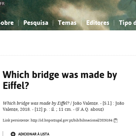
FR
Sobre
Pesquisa
Temas
Editores
Tipo 
obre a Bibliografia Nacional
imples
onhecimento, Informação...
onhecimento, Informação...
Combinada
A minha lista
Como utilizar
Filosofia, psicologia...
Filosofia, psicologia...
Perguntas frequente
iências sociais...
iências sociais...
Ciências exatas e naturais...
Ciências exatas e naturais...
rte, desporto...
rte, desporto...
Literatura, linguística...
Literatura, linguística...
Which bridge was made by
Eiffel?
Which bridge was made by Eiffel?
/ João Valente. - [S.l.] : João
Valente, 2018. - [12] p. : il. ; 11 cm. - (F.A.Q. about)
Link persistente: http://id.bnportugal.gov.pt/bib/bibnacional/2026164
ADICIONAR À LISTA