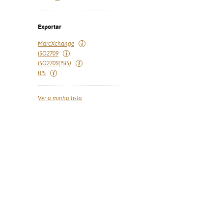
Exportar
MarcXchange
ISO2709
ISO2709(ISIS)
RIS
Ver a minha lista