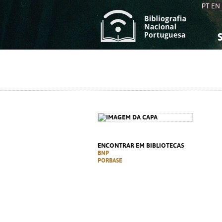
PT
EN
S
S
C
C
C
C
A
A
ENCONTRAR EM BIBLIOTECAS
BNP
PORBASE