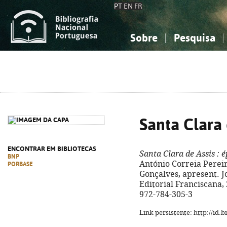
PT
EN
FR
Sobre
Pesquisa
Sobre a Bibliografia Nacional
Simples
Conhecimento, Informação...
Conhecimento, Informação...
Combinada
A
Ciências sociais...
Ciências sociais...
Arte, desporto...
Arte, desporto...
Santa Clara 
ENCONTRAR EM BIBLIOTECAS
Santa Clara de Assis
: é
BNP
António Correia Pereir
PORBASE
Gonçalves, apresent. J
Editorial Franciscana, 2
972-784-305-3
Link persistente: http://id