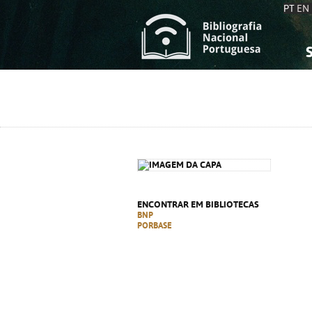
PT
EN
S
S
C
C
C
C
A
A
ENCONTRAR EM BIBLIOTECAS
BNP
PORBASE