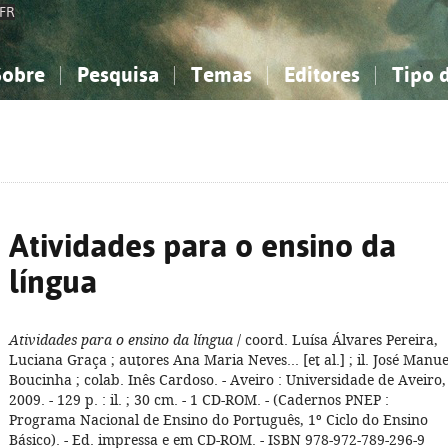
FR
Sobre
Pesquisa
Temas
Editores
Tipo 
obre a Bibliografia Nacional
imples
onhecimento, Informação...
onhecimento, Informação...
Combinada
A minha lista
Como utilizar
Filosofia, psicologia...
Filosofia, psicologia...
Perguntas frequente
iências sociais...
iências sociais...
Ciências exatas e naturais...
Ciências exatas e naturais...
rte, desporto...
rte, desporto...
Literatura, linguística...
Literatura, linguística...
Atividades para o ensino da
língua
Atividades para o ensino da língua
/ coord. Luísa Álvares Pereira,
Luciana Graça ; autores Ana Maria Neves... [et al.] ; il. José Manue
Boucinha ; colab. Inês Cardoso. - Aveiro : Universidade de Aveiro,
2009. - 129 p. : il. ; 30 cm. - 1 CD-ROM. - (Cadernos PNEP :
Programa Nacional de Ensino do Português, 1º Ciclo do Ensino
Básico). - Ed. impressa e em CD-ROM. - ISBN 978-972-789-296-9