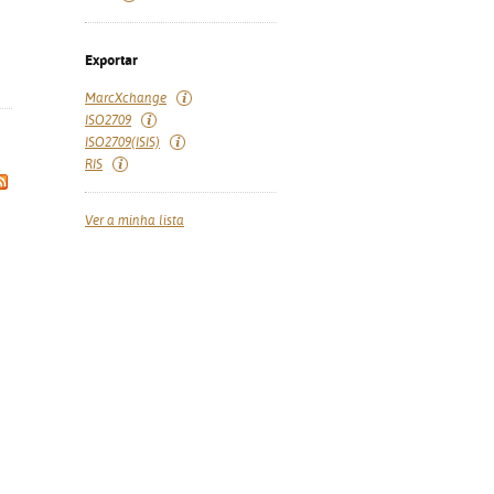
Exportar
MarcXchange
ISO2709
ISO2709(ISIS)
RIS
Ver a minha lista