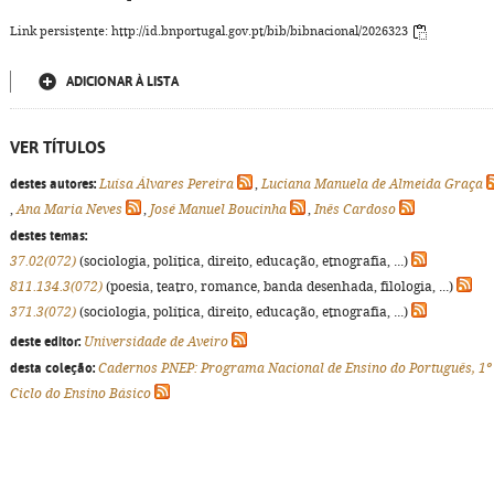
Link persistente: http://id.bnportugal.gov.pt/bib/bibnacional/2026323
ADICIONAR À LISTA
VER TÍTULOS
destes autores:
Luísa Álvares Pereira
,
Luciana Manuela de Almeida Graça
,
Ana Maria Neves
,
José Manuel Boucinha
,
Inês Cardoso
destes temas:
37.02(072)
(sociologia, política, direito, educação, etnografia, ...)
811.134.3(072)
(poesia, teatro, romance, banda desenhada, filologia, ...)
371.3(072)
(sociologia, política, direito, educação, etnografia, ...)
deste editor:
Universidade de Aveiro
desta coleção:
Cadernos PNEP: Programa Nacional de Ensino do Português, 1º
Ciclo do Ensino Básico