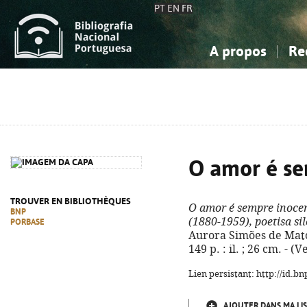
PT
EN
FR
A propos
Re
La Bibliographie Nationale
Simple
Connaissance, Information...
Connaissance, Information...
Avancée
Mes 
Sciences sociales...
Sciences sociales...
Arts, sport...
Arts, sport...
O amor é se
TROUVER EN BIBLIOTHÈQUES
O amor é sempre inoce
BNP
(1880-1959), poetisa s
PORBASE
Aurora Simões de Matos. 
149 p. : il. ; 26 cm. - 
Lien persistant: http://id.
AJOUTER DANS MA LIS