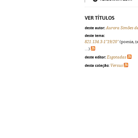
VER TÍTULOS
deste autor:
Aurora Simões d
deste tema:
821.134.3-1"19/20"
(poesia, t
...)
deste editor:
Esgotadas
desta coleção:
Versus